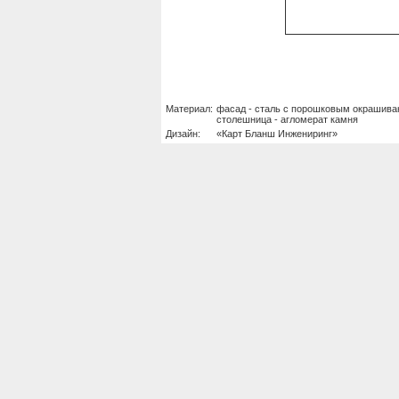
Материал:
фасад - сталь с порошковым окрашива
столешница - агломерат камня
Дизайн:
«Карт Бланш Инжениринг»