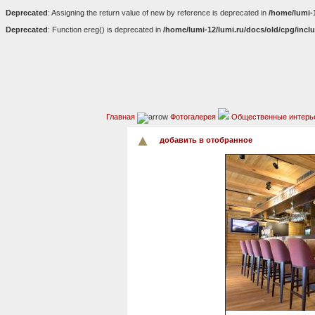
Deprecated
: Assigning the return value of new by reference is deprecated in
/home/lumi-
Deprecated
: Function ereg() is deprecated in
/home/lumi-12/lumi.ru/docs/old/cpg/incl
Главная
Фотогалерея
Общественные интерь
добавить в отобранное