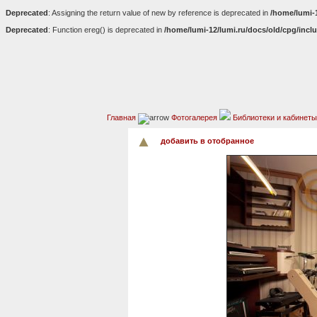
Deprecated
: Assigning the return value of new by reference is deprecated in
/home/lumi-
Deprecated
: Function ereg() is deprecated in
/home/lumi-12/lumi.ru/docs/old/cpg/incl
Главная
Фотогалерея
Библиотеки и кабинеты
добавить в отобранное