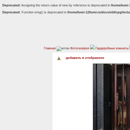
Deprecated
: Assigning the return value of new by reference is deprecated in
/home/lumi-
Deprecated
: Function ereg() is deprecated in
/home/lumi-12/lumi.ru/docs/old/cpg/incl
Главная
Фотогалерея
Гардеробные комнаты
добавить в отобранное