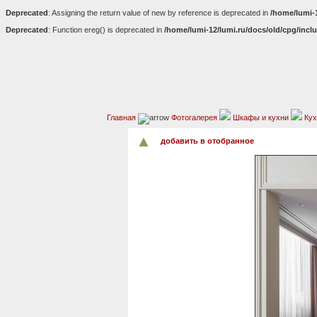
Deprecated
: Assigning the return value of new by reference is deprecated in
/home/lumi-
Deprecated
: Function ereg() is deprecated in
/home/lumi-12/lumi.ru/docs/old/cpg/incl
Главная
Фотогалерея
Шкафы и кухни
Кух
добавить в отобранное